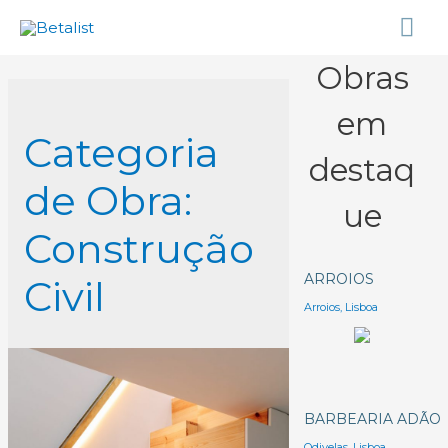
Obras
em
Categoria
destaq
de Obra:
ue
Construção
ARROIOS
Civil
Arroios, Lisboa
BARBEARIA ADÃO
Odivelas, Lisboa